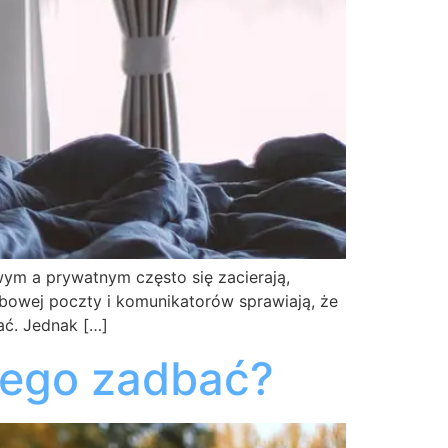
wym a prywatnym często się zacierają,
żbowej poczty i komunikatorów sprawiają, że
ać. Jednak […]
niego zadbać?