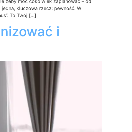
Ale żeby móc cokolwiek zaplanować – od
t jedna, kluczowa rzecz: pewność. W
us”. To Twój […]
nizować i