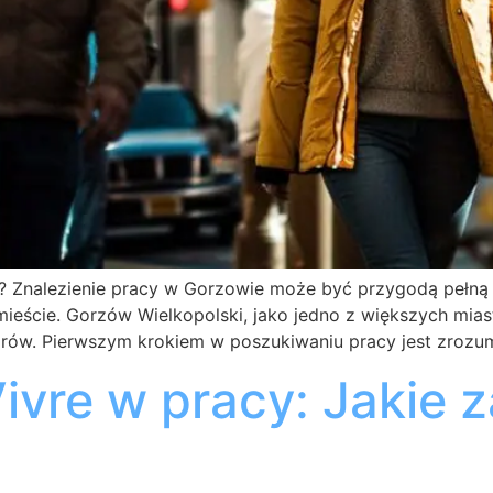
? Znalezienie pracy w Gorzowie może być przygodą pełną 
mieście. Gorzów Wielkopolski, jako jedno z większych mias
rów. Pierwszym krokiem w poszukiwaniu pracy jest zrozum
ivre w pracy: Jakie