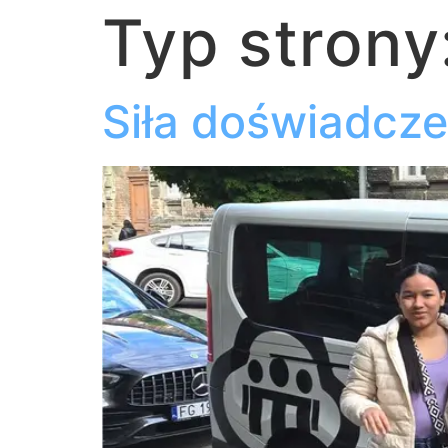
do
Typ strony
treści
Siła doświadcze