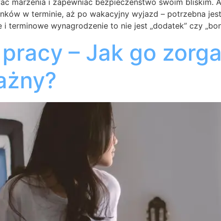
wać marzenia i zapewniać bezpieczeństwo swoim bliskim. 
nków w terminie, aż po wakacyjny wyjazd – potrzebna jes
 i terminowe wynagrodzenie to nie jest „dodatek” czy „bon
pracy – Jak go zorga
ażny?