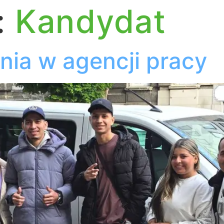
:
Kandydat
nia w agencji pracy