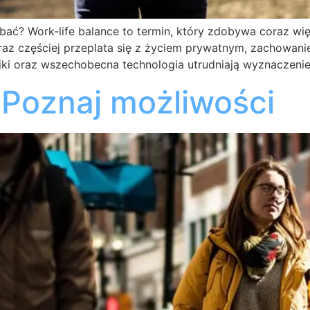
dbać? Work-life balance to termin, który zdobywa coraz w
raz częściej przeplata się z życiem prywatnym, zachowani
niki oraz wszechobecna technologia utrudniają wyznacze
 Poznaj możliwości