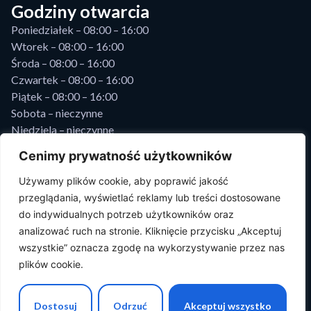
Godziny otwarcia
Poniedziałek – 08:00 – 16:00
Wtorek – 08:00 – 16:00
Środa – 08:00 – 16:00
Czwartek – 08:00 – 16:00
Piątek – 08:00 – 16:00
Sobota – nieczynne
Niedziela – nieczynne
Prosupport
Cenimy prywatność użytkowników
PROSUPPORT Sp z o.o.,
Używamy plików cookie, aby poprawić jakość
ul. Ozimska 48/49,
przeglądania, wyświetlać reklamy lub treści dostosowane
45-368 Opole, Sąd Rej. w Zielonej Górze, VIII Wydz. Gosp.,
do indywidualnych potrzeb użytkowników oraz
KRS: 0000472236, NIP: 5993167617, REGON: 081151629,
analizować ruch na stronie. Kliknięcie przycisku „Akceptuj
Kapitał zakł.: 500 000zł
wszystkie” oznacza zgodę na wykorzystywanie przez nas
plików cookie.
Dostosuj
Odrzuć
Akceptuj wszystko