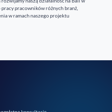
 rozwijamy naszą działalność na Bali w
o pracy pracowników różnych branż,
enia w ramach naszego projektu
ezpłatną konsultację.