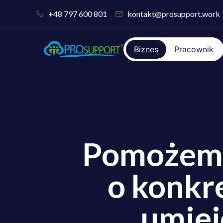
do
treści
+48 797 600 801
kontakt@prosupport.work
Biznes
Pracownik
Pomożem
o konkr
umiej