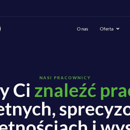
O nas
Oferta
NASI PRACOWNICY
y Ci
znaleźć pr
etnych, sprecy
ętnościach i wy