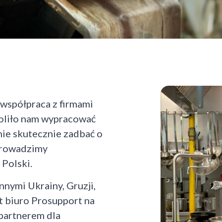
 współpraca z firmami
oliło nam wypracować
nie skutecznie zadbać o
Prowadzimy
 Polski.
nymi Ukrainy, Gruzji,
lat biuro Prosupport na
 partnerem dla