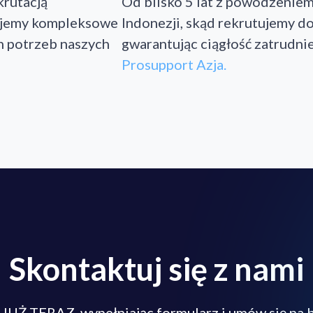
krutacją
Od blisko 5 lat z powodzeniem
ujemy kompleksowe
Indonezji, skąd rekrutujemy d
 potrzeb naszych
gwarantując ciągłość zatrudni
Prosupport Azja.
Skontaktuj się z nami
i JUŻ TERAZ, wypełniając formularz i umów się na b