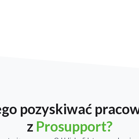
ego pozyskiwać praco
z
Prosupport?