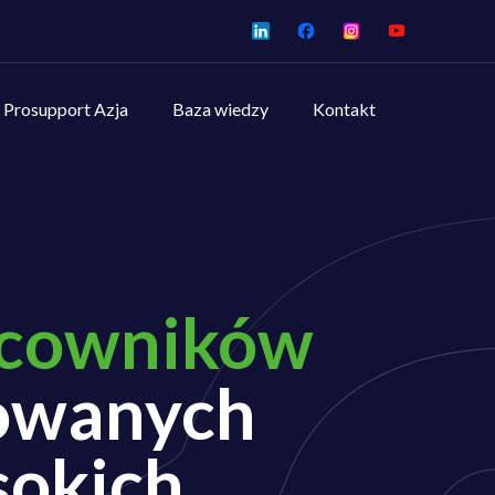
Prosupport Azja
Baza wiedzy
Kontakt
acowników
zowanych
sokich