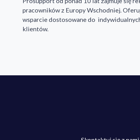
Prosupport od ponad 10 lat zajmuje się re
pracowników z Europy Wschodniej. Ofer
wsparcie dostosowane do indywidualnych
klientów.
Skontaktuj się z nam