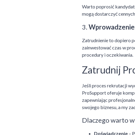
Warto poprosić kandydatów
mogą dostarczyć cennych
3.
Wprowadzenie
Zatrudnienie to dopiero 
zainwestować czas w proc
procedury i oczekiwania.
Zatrudnij Pr
Jeśli proces rekrutacji w
ProSupport oferuje kompl
zapewniając profesjonalne
swojego biznesu, a my z
Dlaczego warto w
Doświadczenie
– P