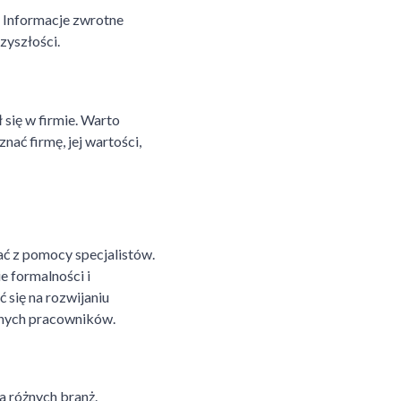
i. Informacje zwrotne
zyszłości.
się w firmie. Warto
ć firmę, jej wartości,
ać z pomocy specjalistów.
 formalności i
 się na rozwijaniu
anych pracowników.
a różnych branż.