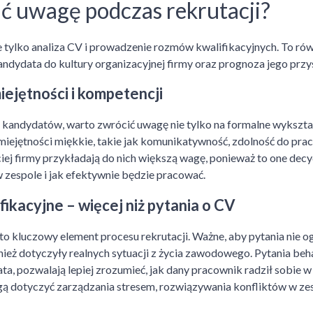
ć uwagę podczas rekrutacji?
ie tylko analiza CV i prowadzenie rozmów kwalifikacyjnych. To ró
ndydata do kultury organizacyjnej firmy oraz prognoza jego prz
ejętności i kompetencji
kandydatów, warto zwrócić uwagę nie tylko na formalne wykszta
miejętności miękkie, takie jak komunikatywność, zdolność do prac
ej firmy przykładają do nich większą wagę, ponieważ to one decy
 zespole i jak efektywnie będzie pracować.
kacyjne – więcej niż pytania o CV
 kluczowy element procesu rekrutacji. Ważne, aby pytania nie og
ież dotyczyły realnych sytuacji z życia zawodowego. Pytania beh
a, pozwalają lepiej zrozumieć, jak dany pracownik radził sobie w
ą dotyczyć zarządzania stresem, rozwiązywania konfliktów w z