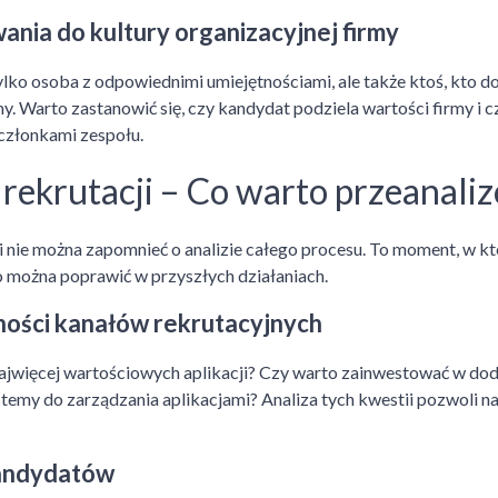
nia do kultury organizacyjnej firmy
lko osoba z odpowiednimi umiejętnościami, ale także ktoś, kto do
my. Warto zastanowić się, czy kandydat podziela wartości firmy i c
członkami zespołu.
rekrutacji – Co warto przeanali
i nie można zapomnieć o analizie całego procesu. To moment, w 
co można poprawić w przyszłych działaniach.
ości kanałów rekrutacyjnych
najwięcej wartościowych aplikacji? Czy warto zainwestować w do
ystemy do zarządzania aplikacjami? Analiza tych kwestii pozwoli n
andydatów