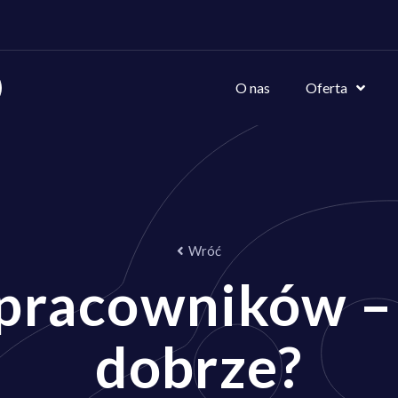
O nas
Oferta
Wróć
pracowników – 
dobrze?