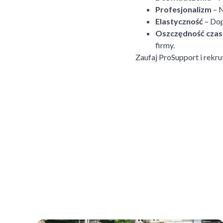
Profesjonalizm
– N
Elastyczność
– Dop
Oszczędność czas
firmy.
Zaufaj ProSupport i rekr