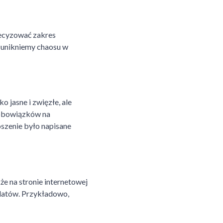
recyzować zakres
 unikniemy chaosu w
 jasne i zwięzłe, ale
, obowiązków na
oszenie było napisane
e na stronie internetowej
ydatów. Przykładowo,