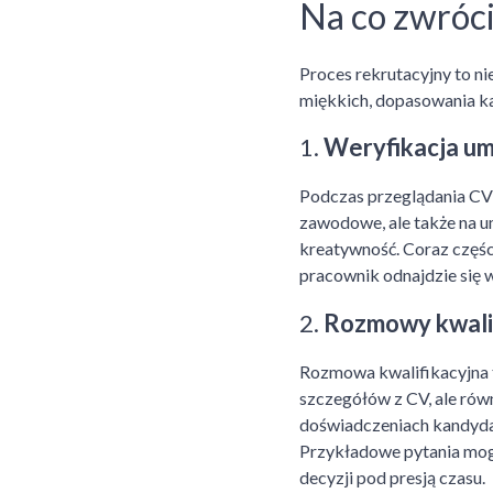
Na co zwróci
Proces rekrutacyjny to n
miękkich, dopasowania ka
1.
Weryfikacja umi
Podczas przeglądania CV 
zawodowe, ale także na u
kreatywność. Coraz części
pracownik odnajdzie się w
2.
Rozmowy kwalifi
Rozmowa kwalifikacyjna to
szczegółów z CV, ale równ
doświadczeniach kandydat
Przykładowe pytania mog
decyzji pod presją czasu.