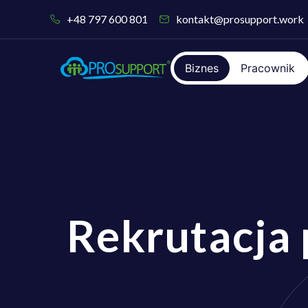
+48 797 600 801
kontakt@prosupport.work
Biznes
Pracownik
Rekrutacja 