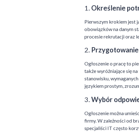
1.
Określenie pot
Pierwszym krokiem jest j
obowiązków na danym sta
procesie rekrutacji oraz 
2.
Przygotowanie 
Ogłoszenie o pracę to pie
także wyróżniające się na
stanowisku, wymaganych k
językiem prostym, zrozum
3.
Wybór odpowied
Ogłoszenie można umieści
firmy. W zależności od b
specjaliści IT często korz