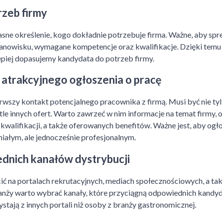
rzeb firmy
asne określenie, kogo dokładnie potrzebuje firma. Ważne, aby sp
nowisku, wymagane kompetencje oraz kwalifikacje. Dzięki temu
lepiej dopasujemy kandydata do potrzeb firmy.
atrakcyjnego ogłoszenia o pracę
rwszy kontakt potencjalnego pracownika z firmą. Musi być nie tylko
 tle innych ofert. Warto zawrzeć w nim informacje na temat firmy
walifikacji, a także oferowanych benefitów. Ważne jest, aby ogł
iałym, ale jednocześnie profesjonalnym.
nich kanałów dystrybucji
ć na portalach rekrutacyjnych, mediach społecznościowych, a takż
ranży warto wybrać kanały, które przyciągną odpowiednich kand
ystają z innych portali niż osoby z branży gastronomicznej.