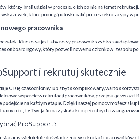
, którzy brali udział w procesie, o ich opinie na temat rekrutacj
 wskazówek, które pomogą udoskonalić proces rekrutacyjny w pr
 nowego pracownika
początek. Kluczowe jest, aby nowy pracownik szybko zaadaptował 
es onboardingowy, który pozwoli nowemu członkowi zespołu pozna
oSupport i rekrutuj skutecznie
ydaje Ci się czasochłonny lub zbyt skomplikowany, warto skorzyst
eksowe wsparcie w rekrutacji pracowników, przejmując wszystkie
 podejście na każdym etapie. Dzięki naszej pomocy możesz skupić
adbamy o to, by Twoja firma zyskała kompetentnych i zaangażow
ybrać ProSupport?
osiadamy wieloletnie doświadczenie w rekrutacji pracowników dl