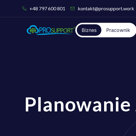
+48 797 600 801
kontakt@prosupport.work
Biznes
Pracownik
Planowanie z