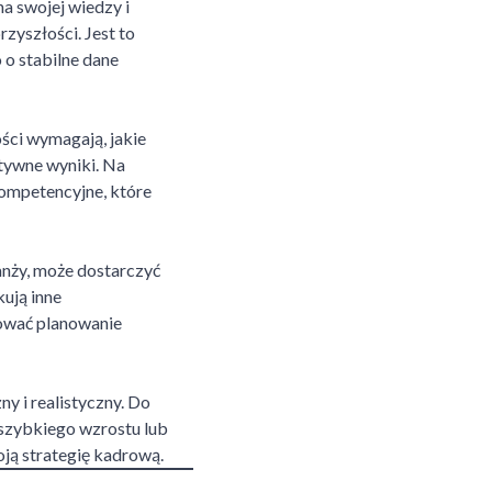
a swojej wiedzy i
zyszłości. Jest to
 o stabilne dane
ści wymagają, jakie
ktywne wyniki. Na
kompetencyjne, które
anży, może dostarczyć
ują inne
zować planowanie
y i realistyczny. Do
 szybkiego wzrostu lub
ją strategię kadrową.