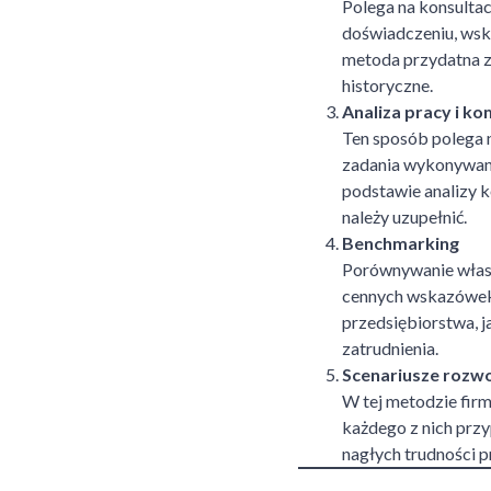
Polega na konsultac
doświadczeniu, wska
metoda przydatna zw
historyczne.
Analiza pracy i ko
Ten sposób polega 
zadania wykonywane 
podstawie analizy k
należy uzupełnić.
Benchmarking
Porównywanie własn
cennych wskazówek. 
przedsiębiorstwa, j
zatrudnienia.
Scenariusze rozw
W tej metodzie firm
każdego z nich przy
nagłych trudności 