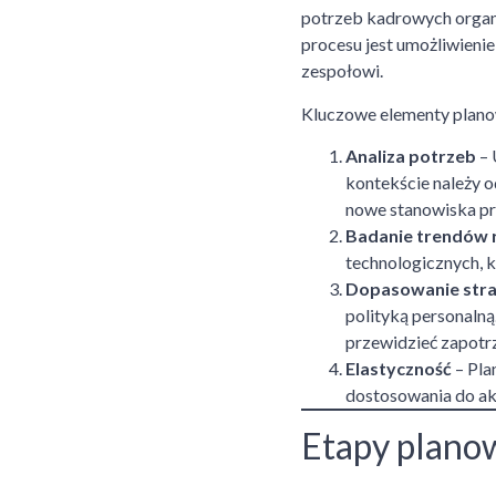
potrzeb kadrowych organi
procesu jest umożliwieni
zespołowi.
Kluczowe elementy planow
Analiza potrzeb
– 
kontekście należy 
nowe stanowiska p
Badanie trendów
technologicznych, k
Dopasowanie strate
polityką personalną
przewidzieć zapotr
Elastyczność
– Pla
dostosowania do akt
Etapy planow