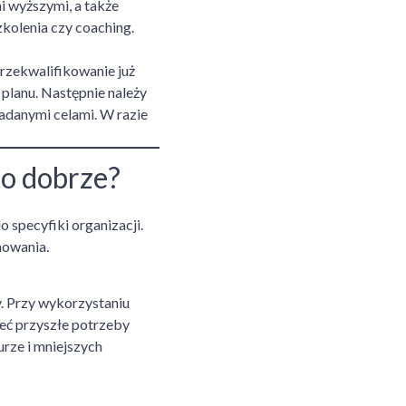
i wyższymi, a także
zkolenia czy coaching.
rzekwalifikowanie już
 planu. Następnie należy
ładanymi celami. W razie
to dobrze?
 specyfiki organizacji.
nowania.
y. Przy wykorzystaniu
ieć przyszłe potrzeby
urze i mniejszych