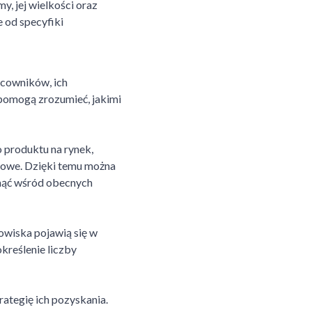
y, jej wielkości oraz
e od specyfiki
acowników, ich
 pomogą zrozumieć, jakimi
 produktu na rynek,
rowe. Dzięki temu można
inąć wśród obecnych
owiska pojawią się w
kreślenie liczby
ategię ich pozyskania.