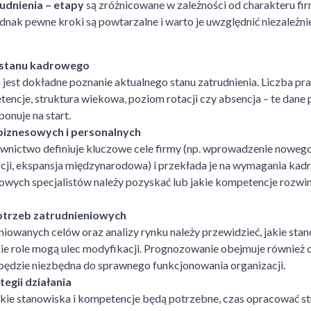
udnienia – etapy
są zróżnicowane w zależności od charakteru firm
Jednak pewne kroki są powtarzalne i warto je uwzględnić niezależni
 stanu kadrowego
jest dokładne poznanie aktualnego stanu zatrudnienia. Liczba pr
tencje, struktura wiekowa, poziom rotacji czy absencja – te dane
onuje na start.
biznesowych i personalnych
ownictwo definiuje kluczowe cele firmy (np. wprowadzenie nowego
cji, ekspansja międzynarodowa) i przekłada je na wymagania kad
nowych specjalistów należy pozyskać lub jakie kompetencje rozw
trzeb zatrudnieniowych
iowanych celów oraz analizy rynku należy przewidzieć, jakie stan
kie role mogą ulec modyfikacji. Prognozowanie obejmuje również o
będzie niezbędna do sprawnego funkcjonowania organizacji.
egii działania
kie stanowiska i kompetencje będą potrzebne, czas opracować str