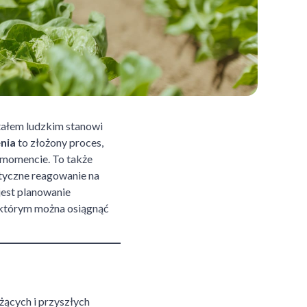
tałem ludzkim stanowi
nia
to złożony proces,
m momencie. To także
styczne reagowanie na
jest planowanie
 którym można osiągnąć
eżących i przyszłych