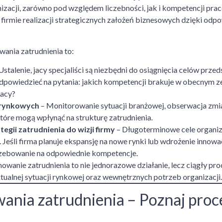
zacji, zarówno pod względem liczebności, jak i kompetencji pra
e firmie realizacji strategicznych założeń biznesowych dzięki o
ania zatrudnienia to:
Ustalenie, jacy specjaliści są niezbędni do osiągnięcia celów prze
odpowiedzieć na pytania: jakich kompetencji brakuje w obecnym z
racy?
 rynkowych
– Monitorowanie sytuacji branżowej, obserwacja zm
tóre mogą wpłynąć na strukturę zatrudnienia.
gii zatrudnienia do wizji firmy
– Długoterminowe cele organiz
. Jeśli firma planuje ekspansję na nowe rynki lub wdrożenie innow
zebowanie na odpowiednie kompetencje.
nowanie zatrudnienia to nie jednorazowe działanie, lecz ciągły p
ualnej sytuacji rynkowej oraz wewnętrznych potrzeb organizacji.
ania zatrudnienia – Poznaj proc