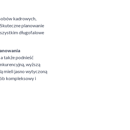
asobów kadrowych,
 Skuteczne planowanie
 wszystkim długofalowe
lanowania
a także podnieść
onkurencyjną, wyższą
ą mieli jasno wytyczoną
osób kompleksowy i