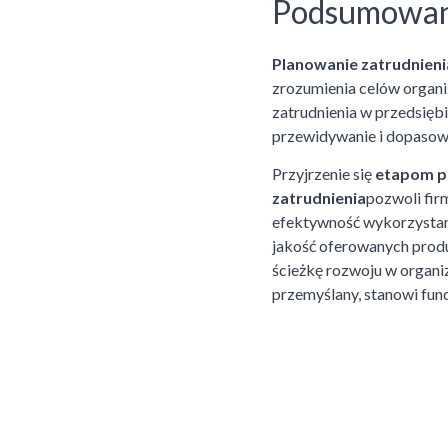
Podsumowan
Planowanie zatrudnieni
zrozumienia celów organi
zatrudnienia w przedsięb
przewidywanie i dopasowan
Przyjrzenie się
etapom p
zatrudnienia
pozwoli fir
efektywność wykorzystania
jakość oferowanych produ
ścieżkę rozwoju w organi
przemyślany, stanowi fund