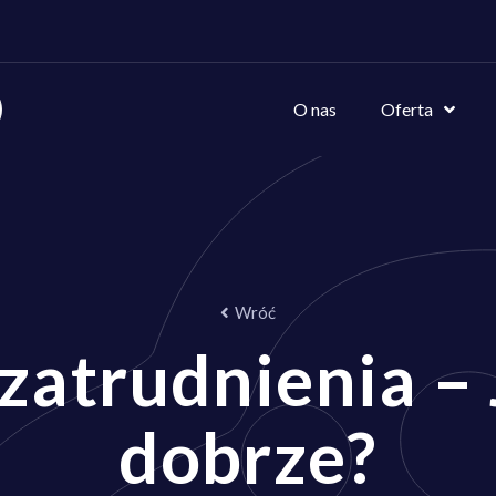
O nas
Oferta
Wróć
atrudnienia – 
dobrze?