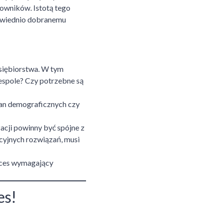
cowników. Istotą tego
dpowiednio dobranemu
dsiębiorstwa. W tym
espole? Czy potrzebne są
ian demograficznych czy
acji powinny być spójne z
acyjnych rozwiązań, musi
roces wymagający
es!