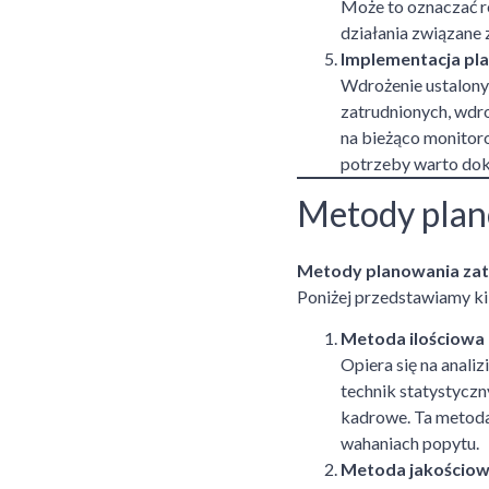
Może to oznaczać r
działania związane 
Implementacja pl
Wdrożenie ustalonyc
zatrudnionych, wdro
na bieżąco monitoro
potrzeby warto dok
Metody plano
Metody planowania zat
Poniżej przedstawiamy ki
Metoda ilościowa 
Opiera się na anali
technik statystyczn
kadrowe. Ta metoda 
wahaniach popytu.
Metoda jakościow