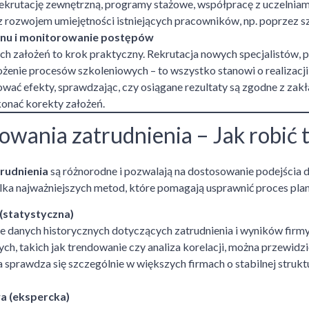
ekrutację zewnętrzną, programy stażowe, współpracę z uczelniam
z rozwojem umiejętności istniejących pracowników, np. poprzez s
anu i monitorowanie postępów
h założeń to krok praktyczny. Rekrutacja nowych specjalistów, p
żenie procesów szkoleniowych – to wszystko stanowi o realizacji
wać efekty, sprawdzając, czy osiągane rezultaty są zgodne z zak
onać korekty założeń.
wania zatrudnienia – Jak robić 
rudnienia
są różnorodne i pozwalają na dostosowanie podejścia do
lka najważniejszych metod, które pomagają usprawnić proces pla
(statystyczna)
zie danych historycznych dotyczących zatrudnienia i wyników firm
ych, takich jak trendowanie czy analiza korelacji, można przewidz
sprawdza się szczególnie w większych firmach o stabilnej strukt
a (ekspercka)