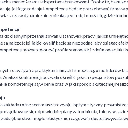
jach z menedżerami i ekspertami branżowymi. Osoby te, bazując n
zują, jakiego rodzaju kompetencji będzie potrzebować firma w pr
łaszcza w dynamicznie zmieniających się branżach, gdzie trudno
mpetencji
na dokładnym przeanalizowaniu stanowisk pracy: jakich umiejętno
są najczęściej, jakie kwalifikacje są niezbędne, aby osiągać efe
ompetencji można stworzyć profile stanowisk i zdefiniować luki 
ych rozwiązań z praktykami innych firm, szczególnie liderów br
Analiza konkurencji pozwala określić, jakich specjalistów poszuk
akie kompetencje są w cenie oraz w jaki sposób skuteczniej reali
oju
a zakłada różne scenariusze rozwoju: optymistyczny, pesymistyczn
porządkowuje się odpowiednie plany zatrudnienia, tak by w razie
przedsiębiorstwo mogło elastycznie reagować i dostosowywać swo