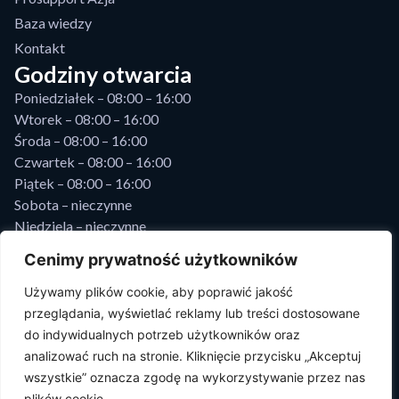
Baza wiedzy
Kontakt
Godziny otwarcia
Poniedziałek – 08:00 – 16:00
Wtorek – 08:00 – 16:00
Środa – 08:00 – 16:00
Czwartek – 08:00 – 16:00
Piątek – 08:00 – 16:00
Sobota – nieczynne
Niedziela – nieczynne
Prosupport
Cenimy prywatność użytkowników
PROSUPPORT Sp z o.o.,
Używamy plików cookie, aby poprawić jakość
ul. Ozimska 48/49,
przeglądania, wyświetlać reklamy lub treści dostosowane
45-368 Opole, Sąd Rej. w Zielonej Górze, VIII Wydz. Gosp.,
do indywidualnych potrzeb użytkowników oraz
KRS: 0000472236, NIP: 5993167617, REGON: 081151629,
analizować ruch na stronie. Kliknięcie przycisku „Akceptuj
Kapitał zakł.: 500 000zł
wszystkie” oznacza zgodę na wykorzystywanie przez nas
plików cookie.