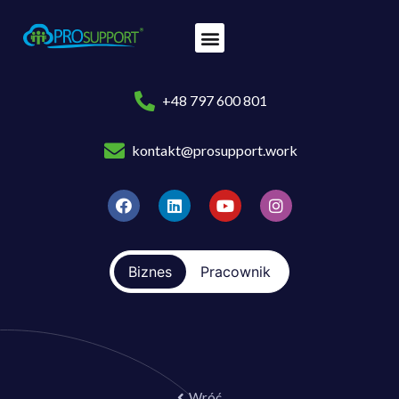
+48 797 600 801
kontakt@prosupport.work
Biznes
Pracownik
Wróć