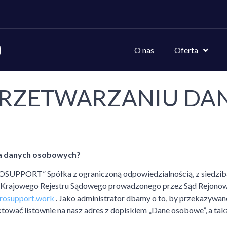
O nas
Oferta
PRZETWARZANIU DA
wa danych osobowych?
SUPPORT” Spółka z ograniczoną odpowiedzialnością, z siedzibą
rców Krajowego Rejestru Sądowego prowadzonego przez Sąd Rejon
rosupport.work
. Jako administrator dbamy o to, by przekazywa
tować listownie na nasz adres z dopiskiem „Dane osobowe”, a ta