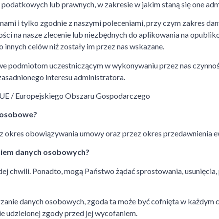
, podatkowych lub prawnych, w zakresie w jakim staną się one adm
ami i tylko zgodnie z naszymi poleceniami, przy czym zakres dan
ci na nasze zlecenie lub niezbędnych do aplikowania na opublik
nnych celów niż zostały im przez nas wskazane.
e podmiotom uczestniczącym w wykonywaniu przez nas czynnoś
zasadnionego interesu administratora.
/ UE / Europejskiego Obszaru Gospodarczego
 osobowe?
okres obowiązywania umowy oraz przez okres przedawnienia e
aniem danych osobowych?
j chwili. Ponadto, mogą Państwo żądać sprostowania, usunięcia,
zanie danych osobowych, zgoda ta może być cofnięta w każdym c
 udzielonej zgody przed jej wycofaniem.