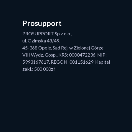
Prosupport
PROSUPPORT Sp z o.o.,
ul. Ozimska 48/49,
45-368 Opole, Sąd Rej. w Zielonej Górze,
VIII Wydz. Gosp., KRS: 0000472236, NIP:
5993167617, REGON: 081151629, Kapitał
zakł.: 500 000zł