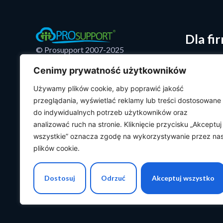
Dla fi
© Prosupport 2007-2025
O nas
Adres korespondencyjny:
Cenimy prywatność użytkowników
Oferta
30 Stycznia 7/2, 66-400 Gorzów Wlkp.
Prosupport
Używamy plików cookie, aby poprawić jakość
Baza wied
Polityka prywatności
przeglądania, wyświetlać reklamy lub treści dostosowane
do indywidualnych potrzeb użytkowników oraz
Kontakt
Polityka cookies
analizować ruch na stronie. Kliknięcie przycisku „Akceptuj
Projekty UE
wszystkie” oznacza zgodę na wykorzystywanie przez na
plików cookie.
Projekt i realizacja:
Netcrafter
Dostosuj
Odrzuć
Akceptuj wszystko