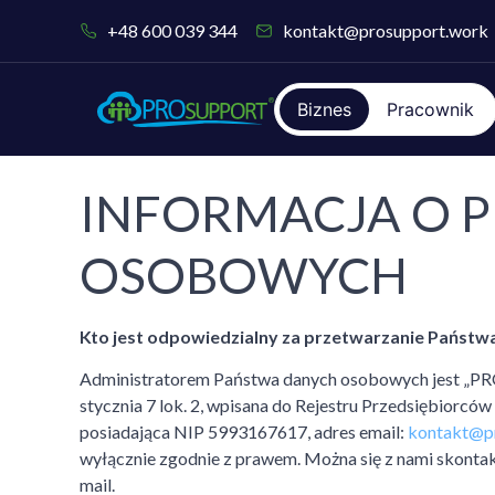
do
treści
+48 600 039 344
kontakt@prosupport.work
Biznes
Pracownik
INFORMACJA O 
OSOBOWYCH
Kto jest odpowiedzialny za przetwarzanie Państ
Administratorem Państwa danych osobowych jest „PRO
stycznia 7 lok. 2, wpisana do Rejestru Przedsiębio
posiadająca NIP 5993167617, adres email:
kontakt@p
wyłącznie zgodnie z prawem. Można się z nami skontak
mail.