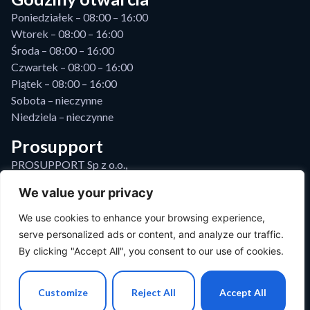
Poniedziałek – 08:00 – 16:00
Wtorek – 08:00 – 16:00
Środa – 08:00 – 16:00
Czwartek – 08:00 – 16:00
Piątek – 08:00 – 16:00
Sobota – nieczynne
Niedziela – nieczynne
Prosupport
PROSUPPORT Sp z o.o.,
ul. Ozimska 48/49,
We value your privacy
45-368 Opole, Sąd Rej. w Zielonej Górze, VIII Wydz. Gosp.,
KRS: 0000472236, NIP: 5993167617, REGON: 081151629,
We use cookies to enhance your browsing experience,
Kapitał zakł.: 500 000zł
serve personalized ads or content, and analyze our traffic.
By clicking "Accept All", you consent to our use of cookies.
Customize
Reject All
Accept All